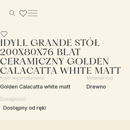
Menu
Szukaj
IDYLL GRANDE STÓŁ
200X80X76 BLAT
CERAMICZNY GOLDEN
CALACATTA WHITE MATT
Kolor wg producenta
Materiał nóg
Golden Calacatta white matt
drewno
Dostępność
Dostępny od ręki