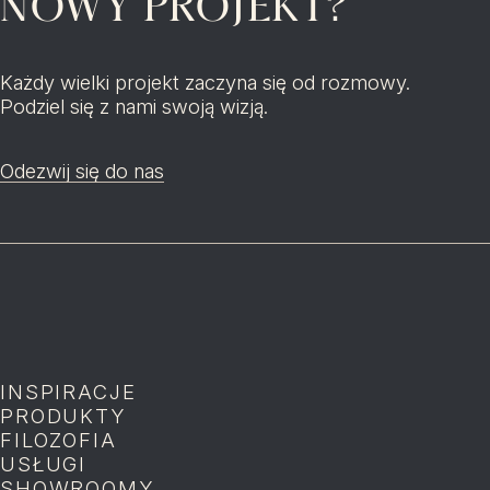
NOWY PROJEKT?
Każdy wielki projekt zaczyna się od rozmowy.
Podziel się z nami swoją wizją.
Odezwij się do nas
INSPIRACJE
P
PRODUKTY
P
FILOZOFIA
P
USŁUGI
P
SHOWROOMY