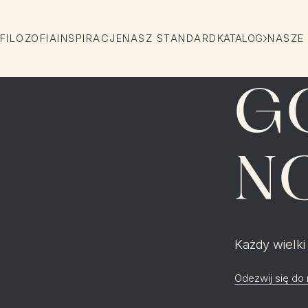
FILOZOFIA
INSPIRACJE
NASZ STANDARD
KATALOG
NASZE
G
N
Każdy wielki
Odezwij się do