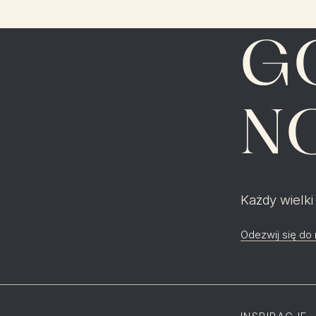
G
N
Każdy wielki
Odezwij się do