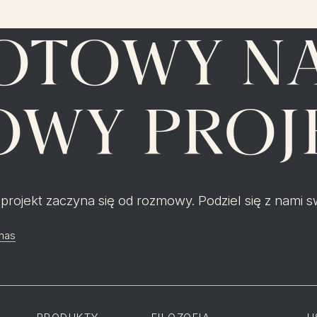
OTOWY NA
OWY PROJ
 projekt zaczyna się od rozmowy. Podziel się z nami sw
 nas