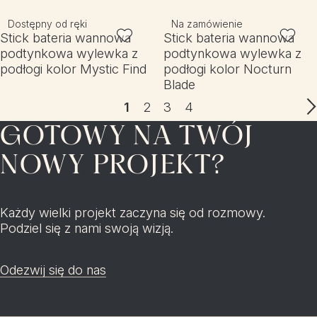
Dostępny od ręki
Na zamówienie
Stick bateria wannowa
Stick bateria wannowa
podtynkowa wylewka z
podtynkowa wylewka z
podłogi kolor Mystic Find
podłogi kolor Nocturn
Blade
1
2
3
4
GOTOWY NA TWÓJ
NOWY PROJEKT?
Każdy wielki projekt zaczyna się od rozmowy.
Podziel się z nami swoją wizją.
Odezwij się do nas