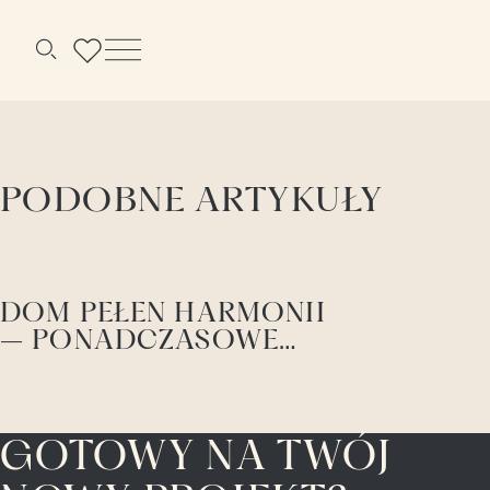
Menu
Szukaj
PODOBNE ARTYKUŁY
DOM PEŁEN HARMONII
– PONADCZASOWE
WNĘTRZE Z NUTĄ
ELEGANCJI
GOTOWY NA TWÓJ