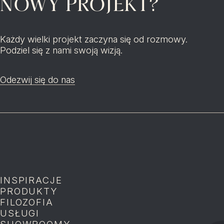
NOWY PROJEKT?
Każdy wielki projekt zaczyna się od rozmowy.
Podziel się z nami swoją wizją.
Odezwij się do nas
INSPIRACJE
P
PRODUKTY
P
FILOZOFIA
P
USŁUGI
P