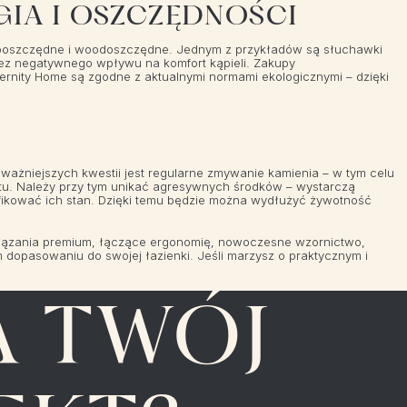
IA I OSZCZĘDNOŚCI
ergooszczędne i woodoszczędne. Jednym z przykładów są słuchawki
z negatywnego wpływu na komfort kąpieli. Zakupy
ternity Home są zgodne z aktualnymi normami ekologicznymi – dzięki
ważniejszych kwestii jest regularne zmywanie kamienia – w tym celu
ctu. Należy przy tym unikać agresywnych środków – wystarczą
ryfikować ich stan. Dzięki temu będzie można wydłużyć żywotność
iązania premium, łączące ergonomię, nowoczesne wzornictwo,
 dopasowaniu do swojej łazienki. Jeśli marzysz o praktycznym i
 TWÓJ