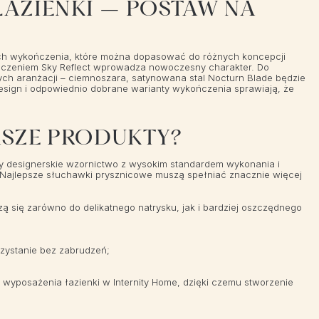
AZIENKI – POSTAW NA
antach wykończenia, które można dopasować do różnych koncepcji
ykończeniem Sky Reflect wprowadza nowoczesny charakter. Do
zych aranżacji – ciemnoszara, satynowana stal Nocturn Blade będzie
design i odpowiednio dobrane warianty wykończenia sprawiają, że
ASZE PRODUKTY?
my designerskie wzornictwo z wysokim standardem wykonania i
. Najlepsze słuchawki prysznicowe muszą spełniać znacznie więcej
ą się zarówno do delikatnego natrysku, jak i bardziej oszczędnego
zystanie bez zabrudzeń;
yposażenia łazienki w Internity Home, dzięki czemu stworzenie