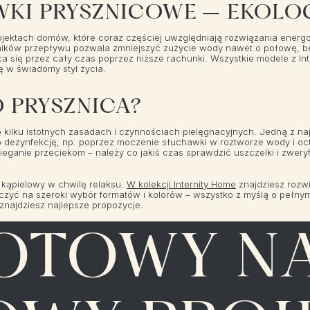
I PRYSZNICOWE – EKOLOG
projektach domów, które coraz częściej uwzględniają rozwiązania en
ików przepływu pozwala zmniejszyć zużycie wody nawet o połowę, be
ca się przez cały czas poprzez niższe rachunki. Wszystkie modele z In
ę w świadomy styl życia.
 PRYSZNICA?
kilku istotnych zasadach i czynnościach pielęgnacyjnych. Jedną z naj
ć o dezynfekcję, np. poprzez moczenie słuchawki w roztworze wody i o
bieganie przeciekom – należy co jakiś czas sprawdzić uszczelki i zwe
ł kąpielowy w chwilę relaksu.
W kolekcji Internity Home
znajdziesz rozw
czyć na szeroki wybór formatów i kolorów – wszystko z myślą o pełnym
znajdziesz najlepsze propozycje.
OTOWY NA