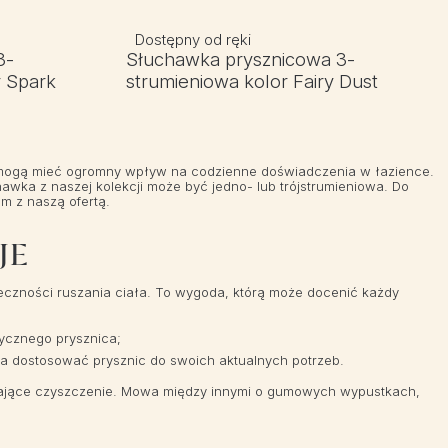
Dostępny od ręki
3-
Słuchawka prysznicowa 3-
r Spark
strumieniowa kolor Fairy Dust
ie mogą mieć ogromny wpływ na codzienne doświadczenia w łazience.
wka z naszej kolekcji może być jedno- lub trójstrumieniowa. Do
m z naszą ofertą.
JE
czności ruszania ciała. To wygoda, którą może docenić każdy
sycznego prysznica;
la dostosować prysznic do swoich aktualnych potrzeb.
wiające czyszczenie. Mowa między innymi o gumowych wypustkach,