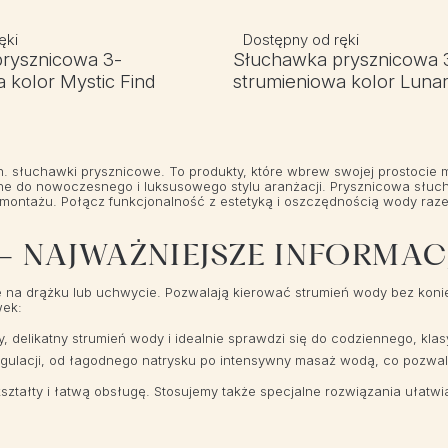
ęki
Dostępny od ręki
rysznicowa 3-
Słuchawka prysznicowa 
 kolor Mystic Find
strumieniowa kolor Luna
.in. słuchawki prysznicowe. To produkty, które wbrew swojej prostoc
e do nowoczesnego i luksusowego stylu aranżacji. Prysznicowa słucha
montażu. Połącz funkcjonalność z estetyką i oszczędnością wody raze
 NAJWAŻNIEJSZE INFORMAC
na drążku lub uchwycie. Pozwalają kierować strumień wody bez konie
wek:
delikatny strumień wody i idealnie sprawdzi się do codziennego, kla
egulacji, od łagodnego natrysku po intensywny masaż wodą, co pozwa
ztałty i łatwą obsługę. Stosujemy także specjalne rozwiązania ułat