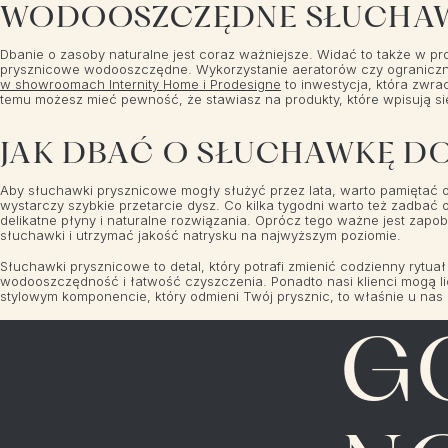
WODOOSZCZĘDNE SŁUCHAWK
Dbanie o zasoby naturalne jest coraz ważniejsze. Widać to także w 
prysznicowe wodooszczędne. Wykorzystanie aeratorów czy ograniczn
w showroomach Internity Home i Prodesigne
to inwestycja, która zwra
temu możesz mieć pewność, że stawiasz na produkty, które wpisują si
JAK DBAĆ O SŁUCHAWKĘ DO
Aby słuchawki prysznicowe mogły służyć przez lata, warto pamiętać o 
wystarczy szybkie przetarcie dysz. Co kilka tygodni warto też zadba
delikatne płyny i naturalne rozwiązania. Oprócz tego ważne jest zapo
słuchawki i utrzymać jakość natrysku na najwyższym poziomie.
Słuchawki prysznicowe to detal, który potrafi zmienić codzienny rytua
wodooszczędność i łatwość czyszczenia. Ponadto nasi klienci mogą li
stylowym komponencie, który odmieni Twój prysznic, to właśnie u nas 
G