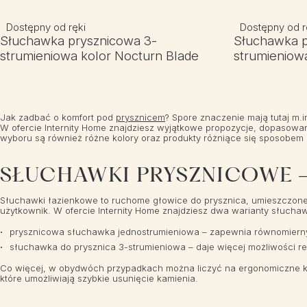
Dostępny od ręki
Dostępny od r
Słuchawka prysznicowa 3-
Słuchawka p
strumieniowa kolor Nocturn Blade
strumieniowa
Jak zadbać o komfort pod
prysznicem
? Spore znaczenie mają tutaj m
W ofercie Internity Home znajdziesz wyjątkowe propozycje, dopasowan
wyboru są również różne kolory oraz produkty różniące się sposobem 
SŁUCHAWKI PRYSZNICOWE –
Słuchawki łazienkowe to ruchome głowice do prysznica, umieszczone 
użytkownik. W ofercie Internity Home znajdziesz dwa warianty słucha
prysznicowa słuchawka jednostrumieniowa – zapewnia równomierny, 
słuchawka do prysznica 3-strumieniowa – daje więcej możliwości r
Co więcej, w obydwóch przypadkach można liczyć na ergonomiczne ks
które umożliwiają szybkie usunięcie kamienia.