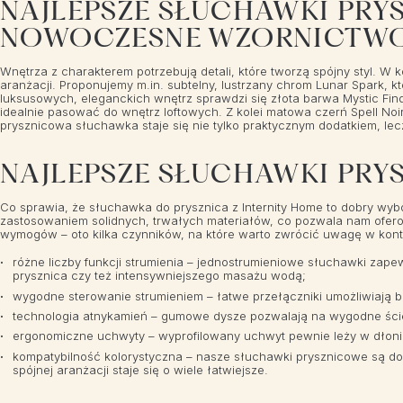
NAJLEPSZE SŁUCHAWKI PRY
NOWOCZESNE WZORNICTWO
Wnętrza z charakterem potrzebują detali, które tworzą spójny styl. W
aranżacji. Proponujemy m.in. subtelny, lustrzany chrom Lunar Spark, 
luksusowych, eleganckich wnętrz sprawdzi się złota barwa Mystic Find
idealnie pasować do wnętrz loftowych. Z kolei matowa czerń Spell Noi
prysznicowa słuchawka staje się nie tylko praktycznym dodatkiem, 
NAJLEPSZE SŁUCHAWKI PRY
Co sprawia, że słuchawka do prysznica z Internity Home to dobry wyb
zastosowaniem solidnych, trwałych materiałów, co pozwala nam ofero
wymogów – oto kilka czynników, na które warto zwrócić uwagę w konte
różne liczby funkcji strumienia – jednostrumieniowe słuchawki zape
prysznica czy też intensywniejszego masażu wodą;
wygodne sterowanie strumieniem – łatwe przełączniki umożliwiają 
technologia atnykamień – gumowe dysze pozwalają na wygodne ście
ergonomiczne uchwyty – wyprofilowany uchwyt pewnie leży w dłoni i 
kompatybilność kolorystyczna – nasze słuchawki prysznicowe są do
spójnej aranżacji staje się o wiele łatwiejsze.