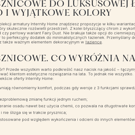
SZNICOWE DO LUKSUSOWEJ Ł
 I WYJĄTKOWE KOLORY
 kolekcji armatury Internity Home znajdziesz propozycje w kilku wari
który skutecznie rozświetli przestrzeń. Z kolei błyszczący chrom z w
 czy perłowy wariant Fairy Dust. Nie brakuje także opcji do ciemniejs
r to perfekcyjny dodatek do minimalistycznych łazienek. Przemyślany 
lecz także ważnym elementem dekoracyjnym w
łazience
.
SZNICOWE. CO WYRÓŻNIA N
ór? Przede wszystkim warto podkreślić nasz nacisk na jakość – łączy
wać klientom estetyczne rozwiązania na lata. To jednak nie wszystko
kście oferty Internity Home:
wniają równomierny komfort, podczas gdy wersje z 3 funkcjami sprawdz
bezproblemową zmianę funkcji jednym ruchem;
ranie osadu nawet bez użycia chemii, co pozwala na długotrwałe kor
nie ślizga się w trakcie prysznica;
stosowane pod względem wykończenia i odcieni do innych elementów w