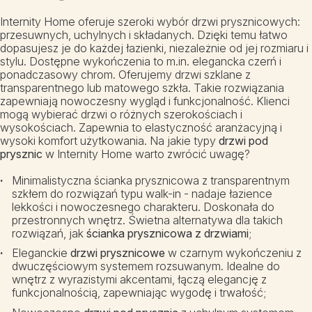
Internity Home oferuje szeroki wybór drzwi prysznicowych:
przesuwnych, uchylnych i składanych. Dzięki temu łatwo
dopasujesz je do każdej łazienki, niezależnie od jej rozmiaru i
stylu. Dostępne wykończenia to m.in. elegancka czerń i
ponadczasowy chrom. Oferujemy drzwi szklane z
transparentnego lub matowego szkła. Takie rozwiązania
zapewniają nowoczesny wygląd i funkcjonalność. Klienci
mogą wybierać drzwi o różnych szerokościach i
wysokościach. Zapewnia to elastyczność aranżacyjną i
wysoki komfort użytkowania. Na jakie typy
drzwi pod
prysznic
w Internity Home warto zwrócić uwagę?
Minimalistyczna ścianka prysznicowa z transparentnym
szkłem do rozwiązań typu walk-in - nadaje łazience
lekkości i nowoczesnego charakteru. Doskonała do
przestronnych wnętrz. Świetna alternatywa dla takich
rozwiązań, jak
ścianka prysznicowa z drzwiami
;
Eleganckie
drzwi prysznicowe
w czarnym wykończeniu z
dwuczęściowym systemem rozsuwanym. Idealne do
wnętrz z wyrazistymi akcentami, łączą elegancję z
funkcjonalnością, zapewniając wygodę i trwałość;