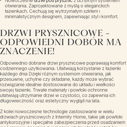
Nowoczesne
drzwi pod prysznic
z uchylnym systemem
otwierania. Zaprojektowane z myślą o eleganckich
łazienkach. Cechują się wytrzymałym szkłem i
minimalistycznym designem, zapewniając styl i komfort.
DRZWI PRYSZNICOWE -
ODPOWIEDNI DOBÓR MA
ZNACZENIE!
Odpowiednio dobrane drzwi prysznicowe poprawiają komfort
codziennego użytkowania. Ułatwiają korzystanie z łazienki
każdego dnia Dzięki różnym systemom otwierania, jak
przesuwne, uchylne czy składane, każdy może wybrać
rozwiązanie idealnie dostosowane do układu i wielkości
swojej łazienki. Trwałe materiały i powłoki ochronne
ułatwiają utrzymanie drzwi w czystości, co zapewnia ich
długowieczność oraz estetyczny wygląd na lata.
Z kolei nowoczesne technologie zastosowane w wielu
drzwiach prysznicowych z Internity Home, takie jak powłoki
antykorozyjne i specjalne zabezpieczenia przed osadzaniem