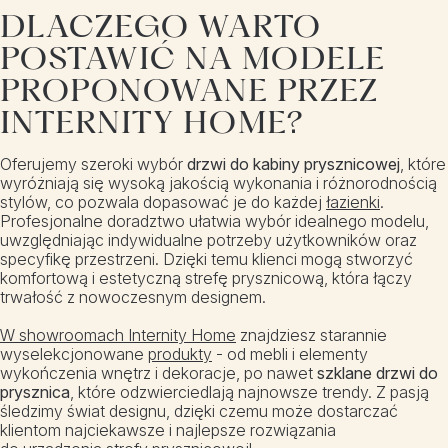
DLACZEGO WARTO
POSTAWIĆ NA MODELE
PROPONOWANE PRZEZ
INTERNITY HOME?
Oferujemy szeroki wybór
drzwi do kabiny prysznicowej
, które
wyróżniają się wysoką jakością wykonania i różnorodnością
stylów, co pozwala dopasować je do każdej
łazienki
.
Profesjonalne doradztwo ułatwia wybór idealnego modelu,
uwzględniając indywidualne potrzeby użytkowników oraz
specyfikę przestrzeni. Dzięki temu klienci mogą stworzyć
komfortową i estetyczną strefę prysznicową, która łączy
trwałość z nowoczesnym designem.
W showroomach Internity Home
znajdziesz starannie
wyselekcjonowane
produkty
- od mebli i elementy
wykończenia wnętrz i dekoracje, po nawet
szklane drzwi do
prysznica
, które odzwierciedlają najnowsze trendy. Z pasją
śledzimy świat designu, dzięki czemu może dostarczać
klientom najciekawsze i najlepsze rozwiązania