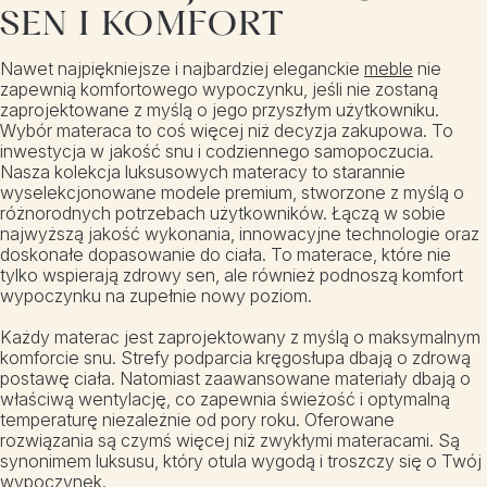
SEN I KOMFORT
Nawet najpiękniejsze i najbardziej eleganckie
meble
nie
zapewnią komfortowego wypoczynku, jeśli nie zostaną
zaprojektowane z myślą o jego przyszłym użytkowniku.
Wybór materaca to coś więcej niż decyzja zakupowa. To
inwestycja w jakość snu i codziennego samopoczucia.
Nasza kolekcja luksusowych materacy to starannie
wyselekcjonowane modele premium, stworzone z myślą o
różnorodnych potrzebach użytkowników. Łączą w sobie
najwyższą jakość wykonania, innowacyjne technologie oraz
doskonałe dopasowanie do ciała. To materace, które nie
tylko wspierają zdrowy sen, ale również podnoszą komfort
wypoczynku na zupełnie nowy poziom.
Każdy materac jest zaprojektowany z myślą o maksymalnym
komforcie snu. Strefy podparcia kręgosłupa dbają o zdrową
postawę ciała. Natomiast zaawansowane materiały dbają o
właściwą wentylację, co zapewnia świeżość i optymalną
temperaturę niezależnie od pory roku. Oferowane
rozwiązania są czymś więcej niż zwykłymi materacami. Są
synonimem luksusu, który otula wygodą i troszczy się o Twój
wypoczynek.