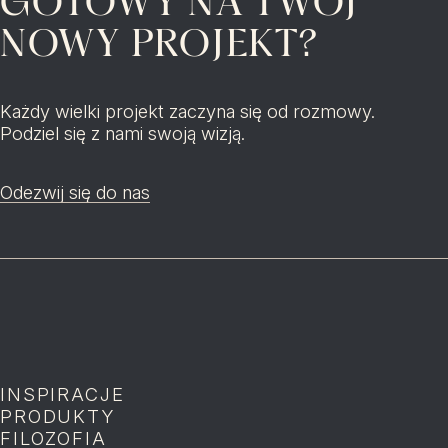
GOTOWY NA TWÓJ
NOWY PROJEKT?
Każdy wielki projekt zaczyna się od rozmowy.
Podziel się z nami swoją wizją.
Odezwij się do nas
INSPIRACJE
P
PRODUKTY
P
FILOZOFIA